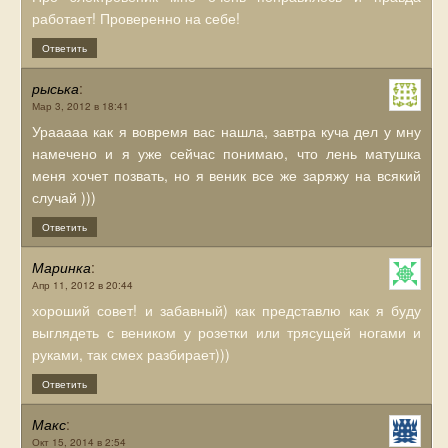
работает! Проверенно на себе!
Ответить
рыська
:
Мар 3, 2012 в 18:41
Урааааа как я вовремя вас нашла, завтра куча дел у мну
намечено и я уже сейчас понимаю, что лень матушка
меня хочет позвать, но я веник все же заряжу на всякий
случай )))
Ответить
Маринка
:
Апр 11, 2012 в 20:44
хороший совет! и забавный) как представлю как я буду
выглядеть с веником у розетки или трясущей ногами и
руками, так смех разбирает)))
Ответить
Макс
:
Окт 15, 2014 в 2:54