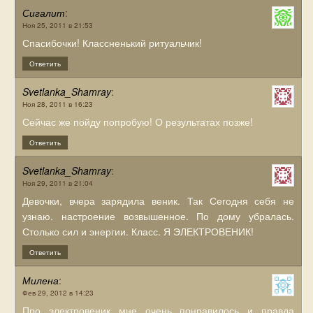
Сигалит
:
Ноя 25, 2011 в 21:53
Спасибочки! Классненький ритуальчик!
Ответить
Svetlanka_Shamray
:
Ноя 28, 2011 в 16:23
Сейчас же пойду попробую! О результатах позже!
Ответить
Svetlanka_Shamray
:
Ноя 29, 2011 в 21:04
Девочки, вчера зарядила веник. Так Сегодня себя не
узнаю. настроение возвышенное. По дому убралась.
Столько сил и энергии. Класс. Я ЭЛЕКТРОВЕНИК!
Ответить
Милена
:
Фев 29, 2012 в 14:23
Про электровеник мне очень понравилось и правда