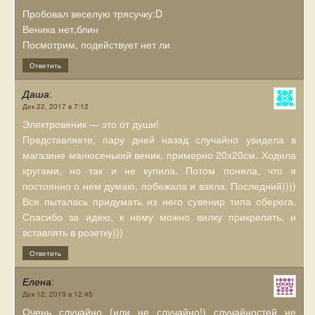
Пробовал веселую трясучку:D
Веника нет,блин
Посмотрим, подействует нет ли
Ответить
Даша
:
Дек 22, 2017 в 7:12
Электровеник — это от души!
Представляете, пару дней назад случайно увидела в
магазине манюсенький веник, примерно 20х20см. Ходила
кругами, но так и не купила. Потом поняла, что я
постоянно о нем думаю, побежала и взяла. Последний))))
Все пыталась придумать из него сувенир типа оберега.
Спасибо за идею, к нему можно вилку прикрепить, и
вставлять в розетку)))
Ответить
Елена
:
Дек 12, 2019 в 12:45
Очень случайно (или не случайно!) случайностей не